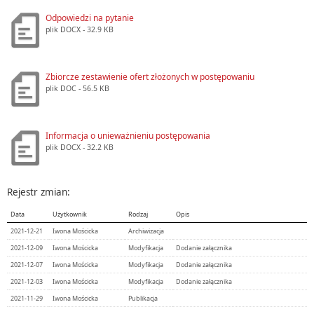
Odpowiedzi na pytanie
plik
DOCX
- 32.9 KB
Zbiorcze zestawienie ofert złożonych w postępowaniu
plik
DOC
- 56.5 KB
Informacja o unieważnieniu postępowania
plik
DOCX
- 32.2 KB
Rejestr zmian:
Data
Użytkownik
Rodzaj
Opis
2021-12-21
Iwona Mościcka
Archiwizacja
2021-12-09
Iwona Mościcka
Modyfikacja
Dodanie załącznika
2021-12-07
Iwona Mościcka
Modyfikacja
Dodanie załącznika
2021-12-03
Iwona Mościcka
Modyfikacja
Dodanie załącznika
2021-11-29
Iwona Mościcka
Publikacja