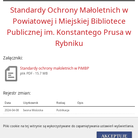
Standardy Ochrony Małoletnich w
Powiatowej i Miejskiej Bibliotece
Publicznej im. Konstantego Prusa w
Rybniku
Załączniki:
Standardy ochrony małoletnich w PiMBP
plik
PDF
- 15.7 MB
Rejestr zmian:
Data
Użytkownik
Rodzaj
Opis
2024-04-08
Iwona Mościcka
Publikacja
Pliki cookie na tej witrynie są wykorzystywane do zapamiętywania ustawień wyświetlania.
Wyświetleń:
536
AKCEPTUJĘ