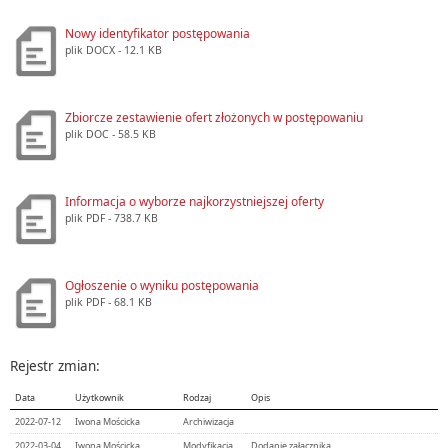
Nowy identyfikator postępowania
plik
DOCX
- 12.1 KB
Zbiorcze zestawienie ofert złożonych w postępowaniu
plik
DOC
- 58.5 KB
Informacja o wyborze najkorzystniejszej oferty
plik
PDF
- 738.7 KB
Ogłoszenie o wyniku postępowania
plik
PDF
- 68.1 KB
Rejestr zmian:
Data
Użytkownik
Rodzaj
Opis
2022-07-12
Iwona Mościcka
Archiwizacja
2022-03-04
Iwona Mościcka
Modyfikacja
Dodanie załącznika